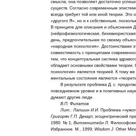
смысла
;
она
позволяет
достаточно
успеш
существ
.
Согласно
современным
эпистем
всегда
требует
той
или
иной
теории
.
Это
о
«
другого
Я
»,
но
и
к
собственным
,
посколь
В
принципе
для
описания
и
объяснения
Д
(
нейрофизиологическая
,
бихевиористская
день
,
предпочтительнее
по
своему
объяс
«
народная
психология
».
Достоинствами
э
совместимость
с
принципами
современно
тем
,
что
концептуальная
система
здравог
обладает
основными
свойствами
теории
.
психология
»
является
теорией
.
К
тому
же
ментальные
состояния
являются
«
теорет
В
результате
проблема
Д
.
с
.
продолж
повседневном
уровне
и
в
позитивных
нау
думают
другие
люди
.
В
.
П
.
Филатов
Лит
.
:
Лапшин
И
.
И
.
Проблема
«
чужог
Григорян
Г
.
П
.
Декарт
,
эгоцентрический
пр
1980
. №
1
;
Витгенштейн
Л
.
Философски
Избранное
.
М
.,
1999
;
Wisdom
J
.
Other
Min