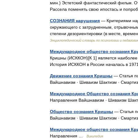
мин.) Эстетский фантастический фильм. О
Рассела поменять свою ипостась и попр
СОЗНАНИЯ нарушения
— Критериями нар
окружающего с затрудненным, отрывочным 
степени дезориентировки (в месте, времен
Энциклопедический словарь по психологии и педагоги
Международное общество сознания Кр
Кришны (ИСККОН)[К 1] является наиболее к
История ИСККОН в России началась в 1971
Движение сознания Кришны
— Статья по
Вайшнавизм · Шиваизм Шактизм · Смар
Международное Общество сознания К
Направления Вайшнавизм · Шиваизм Шак
Общество сознания Кришны
— Статья п
Вайшнавизм · Шиваизм Шактизм · Смар
Международное общество сознания К
Направления …
Википедия