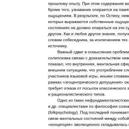
прошлому
опыту
.
При
этом
содержание
в
Кроме
того
,
узнавание
опирается
на
памя
ощущениям
.
В
результате
,
по
Остину
,
нев
которых
выражаются
собственные
ощуще
состояниях
не
должно
опираться
на
эти
с
другом
.
Как
и
любое
другое
знание
,
получ
словам
собеседника
,
за
исключением
тех
источнику
.
Важный
сдвиг
в
осмыслении
пробле
солипсизма
связан
с
доказательством
нев
показал
,
что
внутренняя
,
ментальная
сфе
внешним
ситуациям
,
что
употребление
сл
участников
языковой
игры
,
иными
словам
рамках
«
эгоцентрического
допущения
»
ок
требует
отказа
от
посылок
классического
и
рационалистического
типов
.
Одно
из
таких
нефундаменталистски
и
др
.
специалистами
по
философии
созн
(
folkpsychology
).
Под
последней
понимает
связи
ментальных
состояний
между
собой
«
концепция
»
эволюционно
складывалась