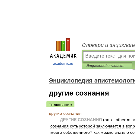
Словари и энциклоп
academic.ru
Энциклопедия эпистемологии и философии науки
Энциклопедия эпистемолог
другие сознания
Толкование
другие
сознания
ДРУГИЕ
СОЗНАНИЯ
(
англ
.
other
min
сознания
суть
которой
заключается
в
вопр
моего
собственного
?
как
можно
знать
о
со