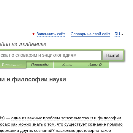
Запомнить сайт
Словарь на свой сайт
RU
едии на Академике
Найти!
Толкования
Переводы
Книги
Игры ⚽
ии и философии науки
ds
) —
одна
из
важных
проблем
эпистемологии
и
философии
осах:
как
можно
знать
о
том
,
что
существует
сознание
помимо
держании
других
сознаний
?
насколько
достоверно
такое