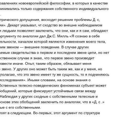
равлениях
новоевропейской
философии
,
в
которых
в
качестве
ринимались
только
содержания
собственного
индивидуального
.
трического
допущения
,
восходит
решение
проблемы
Д
.
с
,
ии
».
Декарт
указывал
,
чт
сходство
во
внешне
наблюдаемом
и
людьми
позволяет
заключить
,
что
они
,
как
и
я
сам
,
обладают
аргументу
по
аналогии
дал
Дж
.
С
.
Милль
«
Я
сознаю
в
себе
тельности
,
началом
которой
являются
изменения
моего
тела
,
ним
звеном
—
внешнее
поведение
.
В
случае
других
аемые
свидетельства
о
первом
и
последнем
звене
цепи
,
но
нет
бственном
случае
я
знаю
,
что
первое
звено
производит
извести
иначе
.
Опыт
,
таким
образом
,
обязывает
меня
е
звено
.
У
других
оно
может
быть
таким
же
,
как
и
у
меня
,
но
дполагаю
,
что
это
звено
имеет
ту
же
сущность
,
то
я
подчиняюсь
исследования
».
Иными
словами
,
на
основе
знания
о
бственных
телесно
-
поведенческих
феноменах
субъект
может
бобщений
,
которые
фиксируют
устойчивые
связи
между
Наблюдая
у
других
сходные
с
собственными
телесные
и
основе
этих
обобщений
заключить
по
аналогии
,
что
в
«
Д
.
с
.»
ные
с
его
собственными
.
тоят
в
следующем
.
Во
-
первых
,
этот
аргумент
по
структуре