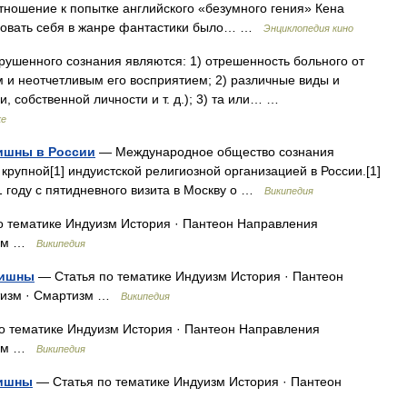
тношение к попытке английского «безумного гения» Кена
обовать себя в жанре фантастики было… …
Энциклопедия кино
ушенного сознания являются: 1) отрешенность больного от
и неотчетливым его восприятием; 2) различные виды и
и, собственной личности и т. д.); 3) та или… …
ке
ишны в России
— Международное общество сознания
рупной[1] индуистской религиозной организацией в России.[1]
 году с пятидневного визита в Москву о …
Википедия
 тематике Индуизм История · Пантеон Направления
тизм …
Википедия
ришны
— Статья по тематике Индуизм История · Пантеон
тизм · Смартизм …
Википедия
о тематике Индуизм История · Пантеон Направления
тизм …
Википедия
ришны
— Статья по тематике Индуизм История · Пантеон