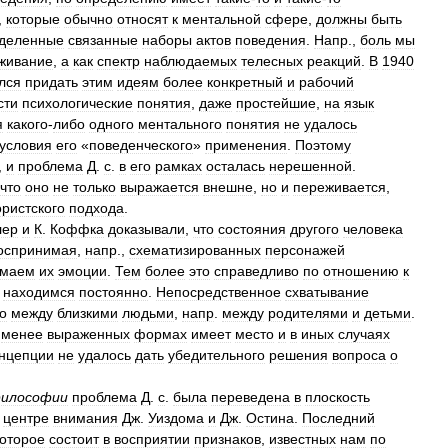
,
которые
обычно
относят
к
ментальной
сфере
,
должны
быть
деленные
связанные
наборы
актов
поведения
.
Напр
.,
боль
мы
живание
,
а
как
спектр
наблюдаемых
телесных
реакций
.
В
1940
лся
придать
этим
идеям
более
конкретный
и
рабочий
сти
психологические
понятия
,
даже
простейшие
,
на
язык
я
какого
-
либо
одного
ментального
понятия
не
удалось
условия
его
«
поведенческого
»
применения
.
Поэтому
,
и
проблема
Д
.
с
.
в
его
рамках
осталась
нерешенной
.
что
оно
не
только
выражается
внешне
,
но
и
переживается
,
ристского
подхода
.
лер
и
К
.
Коффка
доказывали
,
что
состояния
другого
человека
оспринимая
,
напр
.,
схематизированных
персонажей
имаем
их
эмоции
.
Тем
более
это
справедливо
по
отношению
к
находимся
постоянно
.
Непосредственное
схватывание
о
между
близкими
людьми
,
напр
.
между
родителями
и
детьми
.
менее
выраженных
формах
имеет
место
и
в
иных
случаях
нцепции
не
удалось
дать
убедительного
решения
вопроса
о
илософии
проблема
Д
.
с
.
была
переведена
в
плоскость
центре
внимания
Дж
.
Уиздома
и
Дж
.
Остина
.
Последний
которое
состоит
в
восприятии
признаков
,
известных
нам
по