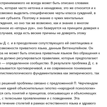
оспринимаемого
не
всегда
может
быть
описано
словами
.
ть
,
которая
часто
неточна
и
ненадежна
;
это
же
относится
и
к
озможно
выделить
специфические
черты
класса
суждений
,
в
ния
субъекта
.
Поэтому
и
знание
о
чужих
ментальных
уждения
,
но
оно
так
же
возможно
,
как
и
знание
о
многом
енное
из
«
вторых
рук
»,
оно
базируется
на
принципе
доверия
к
случаев
,
когда
есть
веские
причины
не
доверять
этому
мы
Д
.
с
.
и
в
преодолении
сопутствующего
ей
скептицизма
и
озможности
приватного
языка
,
данным
Витгенштейном
.
Он
ра
не
может
быть
описана
приватным
языком
без
обращения
к
ов
должно
регулироваться
правилами
,
которые
предполагают
и
—
определенное
сообщество
.
В
результате
проблема
Д
.
с
.
в
азывается
противоречивой
,
и
ее
современное
понимание
эпистемологического
фундаментализма
как
эмпирического
,
так
х
решений
проблемы
связано
с
предложенной
П
.
Черчлендом
ания
идеей
объяснительных
гипотез
«
народной
психологии
»
ся
сеть
понятий
и
принципов
,
описывающих
и
объясняющих
,
с
телесными
проявлениями
и
с
поведением
.
Эта
в
течение
столетий
в
рамках
естественного
языка
и
здравого