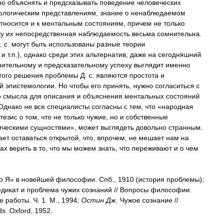
но
объяснять
и
предсказывать
поведение
человеческих
ологическим
представлениям
,
знание
о
ненаблюдаемом
тносится
и
к
ментальным
состояниям
,
причем
не
только
ку
их
непосредственная
наблюдаемость
весьма
сомнительна
.
.
с
.
могут
быть
использованы
разные
теории
и
т
.
п
.),
однако
среди
этих
альтернатив
,
даже
на
сегодняшний
нительному
и
предсказательному
успеху
выглядит
именно
того
решения
проблемы
Д
.
с
.
являются
простота
и
й
эпистемологии
.
Но
чтобы
его
принять
,
нужно
согласиться
с
о
смысла
для
описания
и
объяснения
ментальных
состояний
Однако
не
все
специалисты
согласны
с
тем
,
что
«
народная
тезис
о
том
,
что
не
только
чужие
,
но
и
собственные
ическими
сущностями
»,
может
выглядеть
довольно
странным
.
ает
оставаться
открытой
,
что
,
впрочем
,
не
мешает
нам
на
ках
верить
в
то
,
что
мы
можем
знать
,
что
переживают
и
о
чем
о
Я
»
в
новейшей
философии
.
Спб
.,
1910
(
история
проблемы
);
едикат
и
проблема
чужих
сознаний
//
Вопросы
философии
.
е
работы
.
Ч
.
1
.
М
.,
1994
;
Остин
Дж
.
Чужое
сознание
//
ds
.
Oxford
,
1952
.