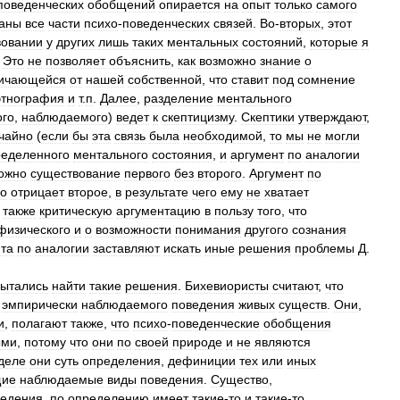
поведенческих
обобщений
опирается
на
опыт
только
самого
аны
все
части
психо
-
поведенческих
связей
.
Во
-
вторых
,
этот
вовании
у
других
лишь
таких
ментальных
состояний
,
которые
я
.
Это
не
позволяет
объяснить
,
как
возможно
знание
о
ичающейся
от
нашей
собственной
,
что
ставит
под
сомнение
этнография
и
т
.
п
.
Далее
,
разделение
ментального
ого
,
наблюдаемого
)
ведет
к
скептицизму
.
Скептики
утверждают
,
чайно
(
если
бы
эта
связь
была
необходимой
,
то
мы
не
могли
ределенного
ментального
состояния
,
и
аргумент
по
аналогии
ожно
существование
первого
без
второго
.
Аргумент
по
о
отрицает
второе
,
в
результате
чего
ему
не
хватает
также
критическую
аргументацию
в
пользу
того
,
что
физического
и
о
возможности
понимания
другого
сознания
та
по
аналогии
заставляют
искать
иные
решения
проблемы
Д
.
ытались
найти
такие
решения
.
Бихевиористы
считают
,
что
эмпирически
наблюдаемого
поведения
живых
существ
.
Они
,
и
,
полагают
также
,
что
психо
-
поведенческие
обобщения
ыми
,
потому
что
они
по
своей
природе
и
не
являются
деле
они
суть
определения
,
дефиниции
тех
или
иных
щие
наблюдаемые
виды
поведения
.
Существо
,
ведения
,
по
определению
имеет
такие
-
то
и
такие
-
то