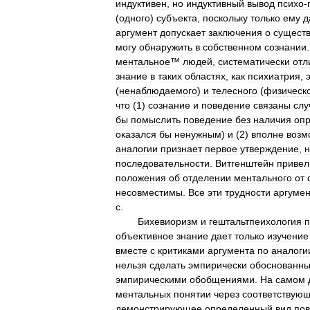
индуктивен
,
но
индуктивный
вывод
психо
-
(
одного
)
субъекта
,
поскольку
только
ему
д
аргумент
допускает
заключения
о
сущест
могу
обнаружить
в
собственном
сознании
ментальное
™
людей
,
систематически
отл
знание
в
таких
областях
,
как
психиатрия
,
(
ненаблюдаемого
)
и
телесного
(
физическ
что
(
1
)
сознание
и
поведение
связаны
слу
бы
помыслить
поведение
без
наличия
оп
оказался
бы
ненужным
)
и
(
2
)
вполне
возм
аналогии
признает
первое
утверждение
,
н
последовательности
.
Витгенштейн
привел
положения
об
отделении
ментального
от
несовместимы
.
Все
эти
трудности
аргумен
с
.
Бихевиоризм
и
гештальтпеихология
п
объективное
знание
дает
только
изучение
вместе
с
критиками
аргумента
по
аналоги
нельзя
сделать
эмпирически
обоснованн
эмпирическими
обобщениями
.
На
самом
ментальных
понятии
через
соответствую
демонстрирующее
определенный
вид
по