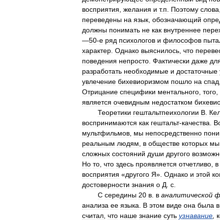
восприятия
,
желания
и
т
.
п
.
Поэтому
слова
переведены
на
язык
,
обозначающий
опре
должны
понимать
не
как
внутреннее
пере
—
50
-
е
ряд
психологов
и
философов
пыта
характер
.
Однако
выяснилось
,
что
переве
поведения
непросто
.
Фактически
даже
дл
разработать
необходимые
и
достаточные
увлечение
бихевиоризмом
пошло
на
спад
Отрицание
специфики
ментального
,
того
,
является
очевидным
недостатком
бихевио
Теоретики
гештальтпеихологии
В
.
Ке
воспринимаются
как
гештальт
-
качества
.
В
мультфильмов
,
мы
непосредственно
пон
реальным
людям
,
в
обществе
которых
мы
сложных
состояний
души
другого
возможн
Но
то
,
что
здесь
проявляется
отчетливо
,
в
восприятия
«
другого
Я
».
Однако
и
этой
ко
достоверности
знания
о
Д
.
с
.
С
середины
20
в
.
в
аналитической
ф
анализа
ее
языка
.
В
этом
виде
она
была
в
считал
,
что
наше
знание
суть
узнавание
,