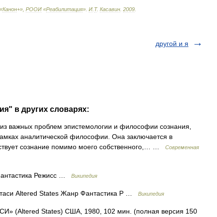
«
Канон
+»,
РООИ
«
Реабилитация
»
.
И
.
Т
.
Касавин
.
2009
.
другой и я
ия" в других словарях:
 из важных проблем эпистемологии и философии сознания,
рамках аналитической философии. Она заключается в
ществует сознание помимо моего собственного,… …
Современная
 Фантастика Режисс …
Википедия
таси Altered States Жанр Фантастика Р …
Википедия
(Altered States) США, 1980, 102 мин. (полная версия 150